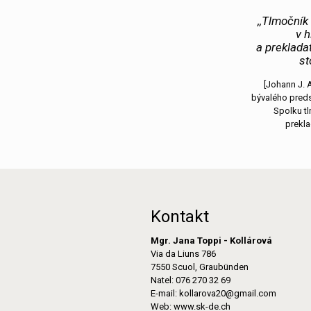
,,Tlmočník
v h
a prekladat
sto
[Johann J. 
bývalého pre
Spolku t
prekla
Kontakt
Mgr. Jana Toppi - Kollárová
Via da Liuns 786
7550 Scuol, Graubünden
Natel: 076 270 32 69
E-mail: kollarova20@gmail.com
Web: www.sk-de.ch