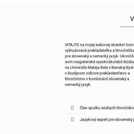
V
VITAJTE na mojej webovej stránke! Som
vyštudovaná prekladateľka a tlmočníčk
pre slovenský a nemecký jazyk. Ukončil
som magisterské vysokoškolské štúdi
na Univerzite Mateja Bela v Banskej Bystr
v študijnom odbore prekladateľstvo a
tlmočníctvo v kombinácií slovenský a
nemecký jazyk.
Člen spolku súdnych tlmočník
Jazykový expert pre slovenský