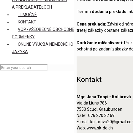
A PREKLADATEĽOCH
Termín dodania prekladu:
ak
TLMOČNÉ
KONTAKT
Cena prekladu:
Závisí od nár
VOP -VŠEOBECNÉ OBCHODNÉ
tretej zákazky dostane zákaz
PODMIENKY
Dodržanie mlčanlivosti:
Prekl
ONLINE VÝUČBA NEMECKÉHO
ochotná po zadaní zákazky dor
JAZYKA
Kontakt
Mgr. Jana Toppi - Kollárová
Via da Liuns 786
7550 Scuol, Graubünden
Natel: 076 270 32 69
E-mail: kollarova20@gmail.c
Web: www.sk-de.ch