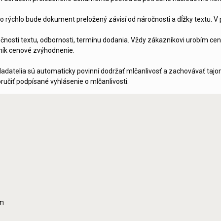
o rýchlo bude dokument preložený závisí od náročnosti a dĺžky textu. V 
očnosti textu, odbornosti, termínu dodania. Vždy zákazníkovi urobím c
ník cenové zvýhodnenie.
adatelia sú automaticky povinní dodržať mlčanlivosť a zachovávať tajo
učiť podpísané vyhlásenie o mlčanlivosti.
om