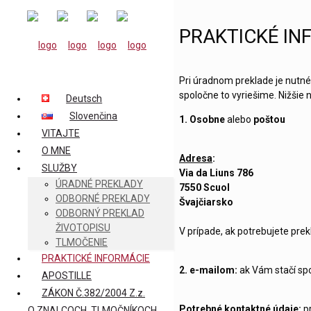
PRAKTICKÉ IN
Pri úradnom preklade je nutné 
spoločne to vyriešime. Nižši
Deutsch
Slovenčina
1. Osobne
alebo
poštou
VITAJTE
O MNE
Adresa
:
SLUŽBY
Via da Liuns 786
ÚRADNÉ PREKLADY
7550 Scuol
ODBORNÉ PREKLADY
Švajčiarsko
ODBORNÝ PREKLAD
ŽIVOTOPISU
V prípade, ak potrebujete prek
TLMOČENIE
PRAKTICKÉ INFORMÁCIE
2. e-mailom:
ak Vám stačí spo
APOSTILLE
ZÁKON Č.382/2004 Z.z.
Potrebné kontaktné údaje:
pr
O ZNALCOCH, TLMOČNÍKOCH