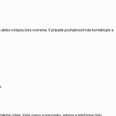
u alebo s kópiou bez overenia. V prípade pochybností nás kontaktujte a
,
ktné údaje: Vaše meno a priezvisko, adresa a telefónne číslo.