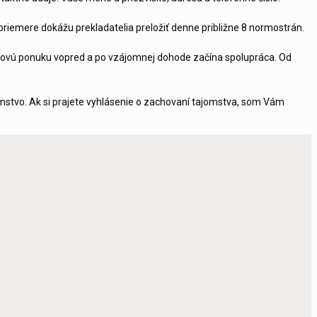
priemere dokážu prekladatelia preložiť denne približne 8 normostrán.
enovú ponuku vopred a po vzájomnej dohode začína spolupráca. Od
mstvo. Ak si prajete vyhlásenie o zachovaní tajomstva, som Vám