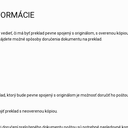
FORMÁCIE
vedieť, či má byť preklad pevne spojený s originálom, s overenou kópio
e nájdete možné spôsoby doručenia dokumentu na preklad.
lad, ktorý bude pevne spojený s originálom je možnosť doručiť ho poštou
jiť preklad s neoverenou kópiou.
i doručení preloženého dokumentu poštou sú potrebné nasledovné konta