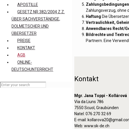
Zahlungsbedingungen
APOSTILLE
Zahlungsverzug, ohne 
GESETZ NR.382/2004 Z.Z.
Haftung
Die Übersetzeri
ÜBER SACHVERSTÄNDIGE,
Vertraulichkeit, Gehei
DOLMETSCHER UND
Anwendbares Recht/Ge
ÜBERSETZER
Bildrechte und Textre
Partnern. Eine Verwend
PREISE
KONTAKT
AGB
ONLINE-
DEUTSCHUNTERRICHT
Kontakt
Mgr. Jana Toppi - Kollárová
Via da Liuns 786
7550 Scuol, Graubünden
Natel: 076 270 32 69
E-mail: kollarova20@gmail.c
Web: www.sk-de.ch