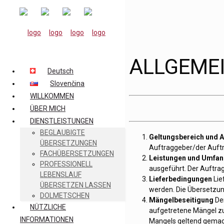
ALLGEME
Deutsch
Slovenčina
WILLKOMMEN
ÜBER MICH
DIENSTLEISTUNGEN
BEGLAUBIGTE
Geltungsbereich und 
ÜBERSETZUNGEN
Auftraggeber/der Auftr
FACHÜBERSETZUNGEN
Leistungen und Umfan
PROFESSIONELL
ausgeführt. Der Auftrag
LEBENSLAUF
Lieferbedingungen
Lie
ÜBERSETZEN LASSEN
werden. Die Übersetzun
DOLMETSCHEN
Mängelbeseitigung
Der
NÜTZLICHE
aufgetretene Mängel zu
INFORMATIONEN
Mangels geltend gemac