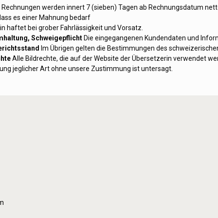
Rechnungen werden innert 7 (sieben) Tagen ab Rechnungsdatum netto zu
dass es einer Mahnung bedarf
n haftet bei grober Fahrlässigkeit und Vorsatz.
mhaltung, Schweigepflicht
Die eingegangenen Kundendaten und Informa
richtsstand
Im Übrigen gelten die Bestimmungen des schweizerischen 
chte
Alle Bildrechte, die auf der Website der Übersetzerin verwendet wer
ung jeglicher Art ohne unsere Zustimmung ist untersagt.
om